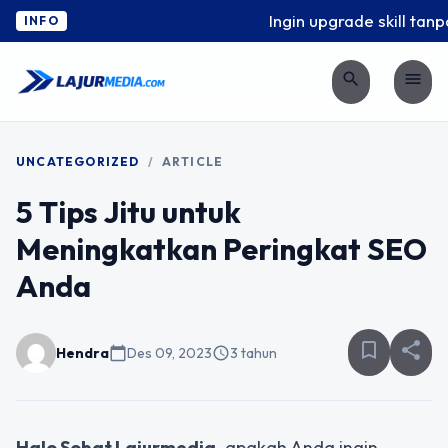
Ingin upgrade skill tanpa
INFO
search
menu
UNCATEGORIZED
/
ARTICLE
5 Tips Jitu untuk
Meningkatkan Peringkat SEO
Anda
bookmark_border
share
Hendra
calendar_today
Des 09, 2023
schedule
3 tahun
Halo Sobat Lajurmedia,
apakah Anda ingin