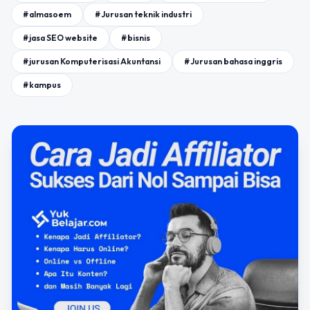
#almasoem
#Jurusan teknik industri
#jasa SEO website
#bisnis
#jurusan Komputerisasi Akuntansi
#Jurusan bahasa inggris
#kampus