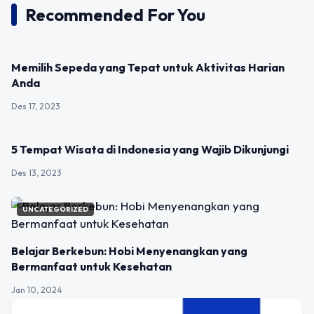
Recommended For You
UNCATEGORIZED
Memilih Sepeda yang Tepat untuk Aktivitas Harian
Anda
Des 17, 2023
UNCATEGORIZED
5 Tempat Wisata di Indonesia yang Wajib Dikunjungi
Des 13, 2023
UNCATEGORIZED
Belajar Berkebun: Hobi Menyenangkan yang
Bermanfaat untuk Kesehatan
Jan 10, 2024