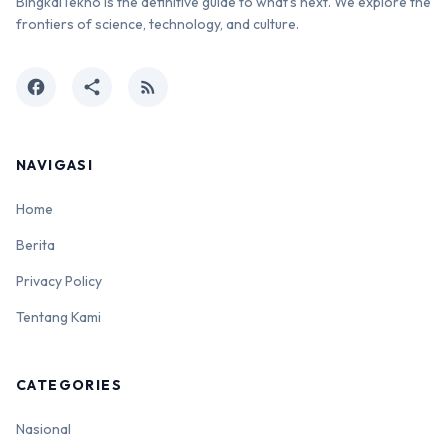
BingkaiTekno is the definitive guide to what's next. We explore the
frontiers of science, technology, and culture.
facebook
share
rss_feed
NAVIGASI
Home
Berita
Privacy Policy
Tentang Kami
CATEGORIES
Nasional