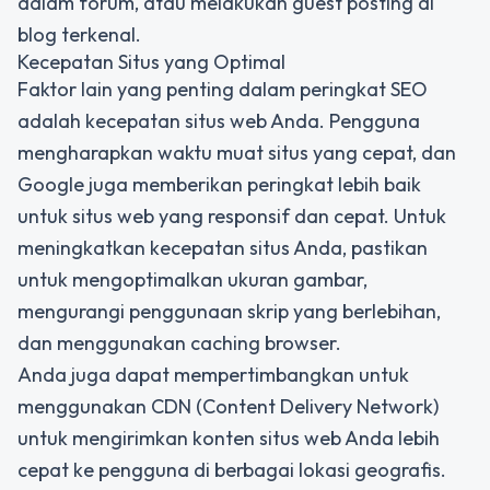
dalam forum, atau melakukan guest posting di
blog terkenal.
Kecepatan Situs yang Optimal
Faktor lain yang penting dalam peringkat SEO
adalah kecepatan situs web Anda. Pengguna
mengharapkan waktu muat situs yang cepat, dan
Google juga memberikan peringkat lebih baik
untuk situs web yang responsif dan cepat. Untuk
meningkatkan kecepatan situs Anda, pastikan
untuk mengoptimalkan ukuran gambar,
mengurangi penggunaan skrip yang berlebihan,
dan menggunakan caching browser.
Anda juga dapat mempertimbangkan untuk
menggunakan CDN (Content Delivery Network)
untuk mengirimkan konten situs web Anda lebih
cepat ke pengguna di berbagai lokasi geografis.