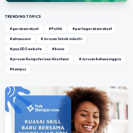
TRENDING TOPICS
#gerakanrakyat
#Politik
#partaigerakanrakyat
#almasoem
#Jurusan teknik industri
#jasa SEO website
#bisnis
#jurusan Komputerisasi Akuntansi
#Jurusan bahasa inggris
#kampus