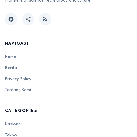
frontiers of science, technology, and culture.
facebook
share
rss_feed
NAVIGASI
Home
Berita
Privacy Policy
Tentang Kami
CATEGORIES
Nasional
Tekno