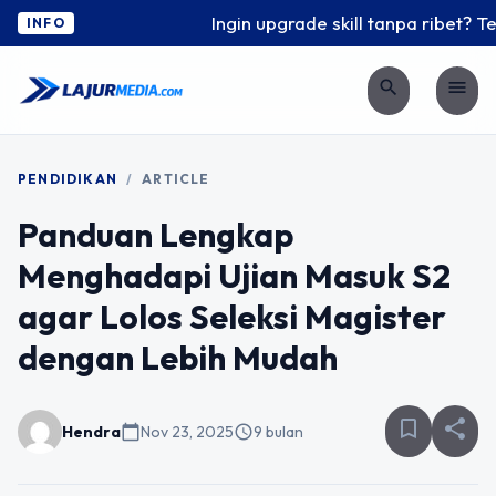
Ingin upgrade skill tanpa ribet? Tem
INFO
search
menu
PENDIDIKAN
/
ARTICLE
Panduan Lengkap
Menghadapi Ujian Masuk S2
agar Lolos Seleksi Magister
dengan Lebih Mudah
bookmark_border
share
Hendra
calendar_today
Nov 23, 2025
schedule
9 bulan