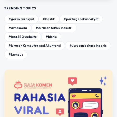
TRENDING TOPICS
#gerakanrakyat
#Politik
#partaigerakanrakyat
#almasoem
#Jurusan teknik industri
#jasa SEO website
#bisnis
#jurusan Komputerisasi Akuntansi
#Jurusan bahasa inggris
#kampus