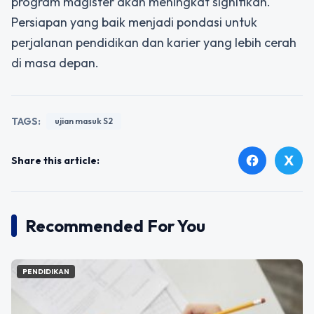
program magister akan meningkat signifikan.
Persiapan yang baik menjadi pondasi untuk
perjalanan pendidikan dan karier yang lebih cerah
di masa depan.
TAGS:
ujian masuk S2
X
facebook
Share this article:
Recommended For You
PENDIDIKAN