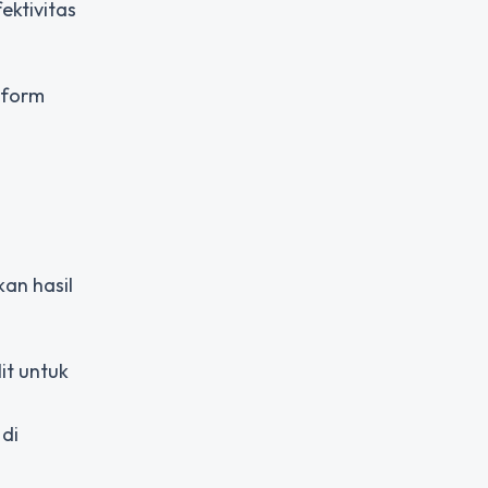
ektivitas
tform
an hasil
lit untuk
 di