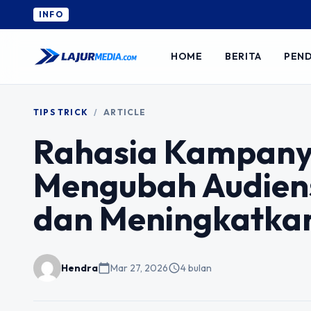
INFO
HOME
BERITA
PEND
TIPS TRICK
/
ARTICLE
Rahasia Kampanye
Mengubah Audien
dan Meningkatkan
Hendra
calendar_today
Mar 27, 2026
schedule
4 bulan