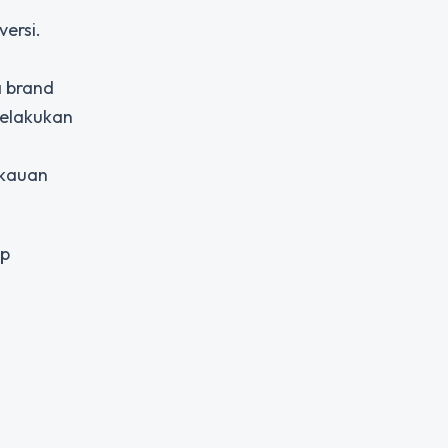
ersi.
a brand
melakukan
gkauan
ap