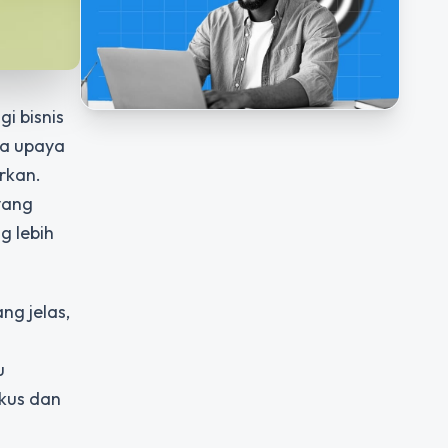
i bisnis
sa upaya
rkan.
ang
g lebih
ng jelas,
u
okus dan