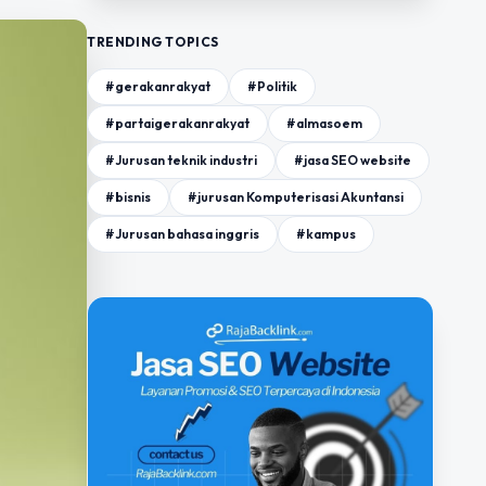
TRENDING TOPICS
#gerakanrakyat
#Politik
#partaigerakanrakyat
#almasoem
#Jurusan teknik industri
#jasa SEO website
#bisnis
#jurusan Komputerisasi Akuntansi
#Jurusan bahasa inggris
#kampus