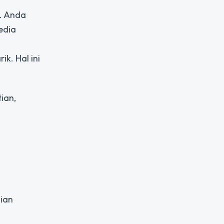
. Anda
edia
. Hal ini
ian,
ian