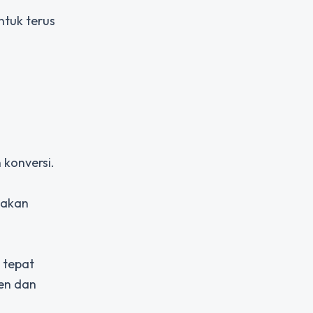
untuk terus
 konversi.
takan
 tepat
ten dan