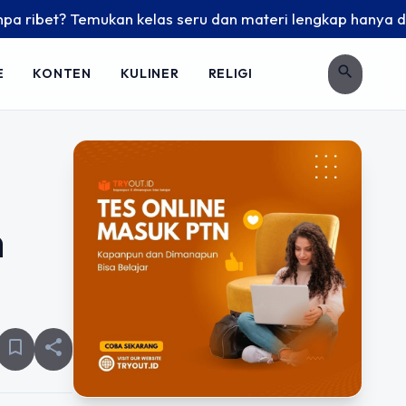
Temukan kelas seru dan materi lengkap hanya di YukBelajar.c
search
E
KONTEN
KULINER
RELIGI
n
bookmark_border
share