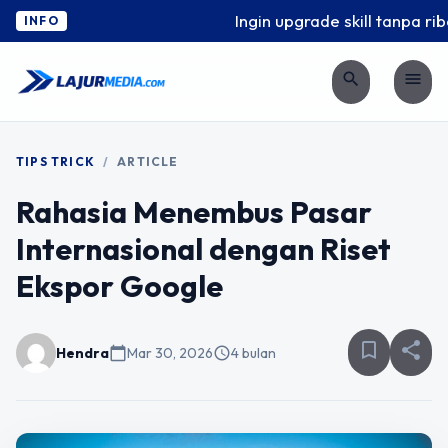
Ingin upgrade skill tanpa ribet
INFO
search
menu
TIPS TRICK
/
ARTICLE
Rahasia Menembus Pasar
Internasional dengan Riset
Ekspor Google
bookmark_border
share
Hendra
calendar_today
Mar 30, 2026
schedule
4 bulan