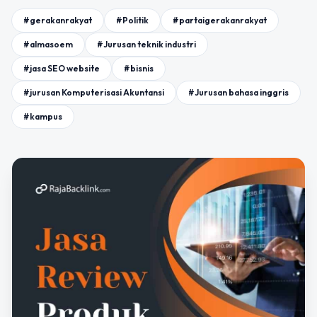
#gerakanrakyat
#Politik
#partaigerakanrakyat
#almasoem
#Jurusan teknik industri
#jasa SEO website
#bisnis
#jurusan Komputerisasi Akuntansi
#Jurusan bahasa inggris
#kampus