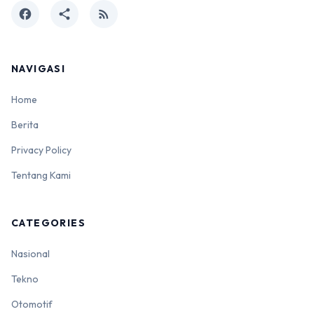
facebook
share
rss_feed
NAVIGASI
Home
Berita
Privacy Policy
Tentang Kami
CATEGORIES
Nasional
Tekno
Otomotif