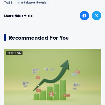
TAGS:
riset ekspor Google
X
facebook
Share this article:
Recommended For You
TIPS TRICK