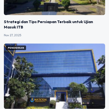
Strategi dan Tips Persiapan Terbaik untuk Ujian
Masuk ITB
Nov 27, 2025
PENDIDIKAN