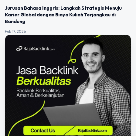
Jurusan Bahasa Inggris: Langkah Strategis Menuju
Karier Global dengan Biaya Kuliah Terjangkau di
Bandung
Feb 17, 2026