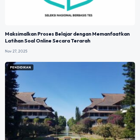
Maksimalkan Proses Belajar dengan Memanfaatkan
Latihan Soal Online Secara Terarah
Nov 27, 2025
PENDIDIKAN