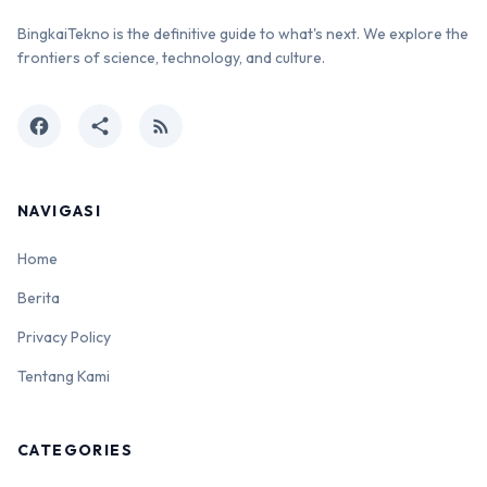
BingkaiTekno is the definitive guide to what's next. We explore the
frontiers of science, technology, and culture.
facebook
share
rss_feed
NAVIGASI
Home
Berita
Privacy Policy
Tentang Kami
CATEGORIES