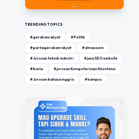
TRENDING TOPICS
#gerakanrakyat
#Politik
#partaigerakanrakyat
#almasoem
#Jurusan teknik industri
#jasa SEO website
#bisnis
#jurusan Komputerisasi Akuntansi
#Jurusan bahasa inggris
#kampus