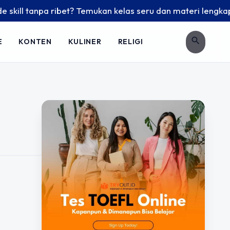
ill tanpa ribet? Temukan kelas seru dan materi lengkap hany
search
E
KONTEN
KULINER
RELIGI