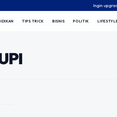
Ingin upgrade sk
IDIKAN
TIPS TRICK
BISNIS
POLITIK
LIFESTYL
an Menangkan
an Strategi
UPI
empuh pendidikan di Universitas
besar adalah menghadapi Ujian Masuk