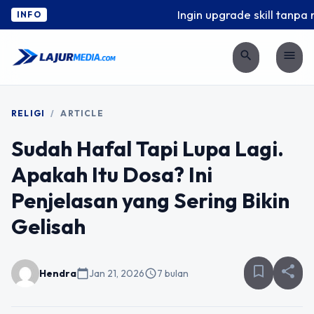
Ingin upgrade skill tanpa ri
INFO
search
menu
RELIGI
/
ARTICLE
Sudah Hafal Tapi Lupa Lagi.
Apakah Itu Dosa? Ini
Penjelasan yang Sering Bikin
Gelisah
bookmark_border
share
Hendra
calendar_today
Jan 21, 2026
schedule
7 bulan