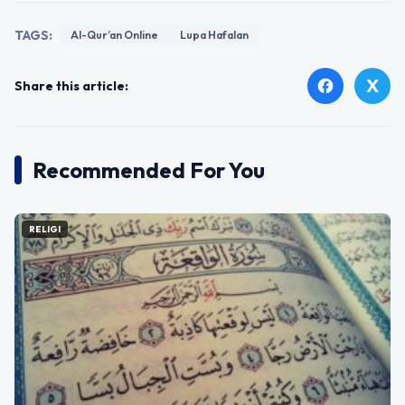
TAGS:
Al-Qur’an Online
Lupa Hafalan
X
facebook
Share this article:
Recommended For You
RELIGI