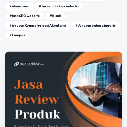
#almasoem
#Jurusan teknik industri
#jasa SEO website
#bisnis
#jurusan Komputerisasi Akuntansi
#Jurusan bahasa inggris
#kampus