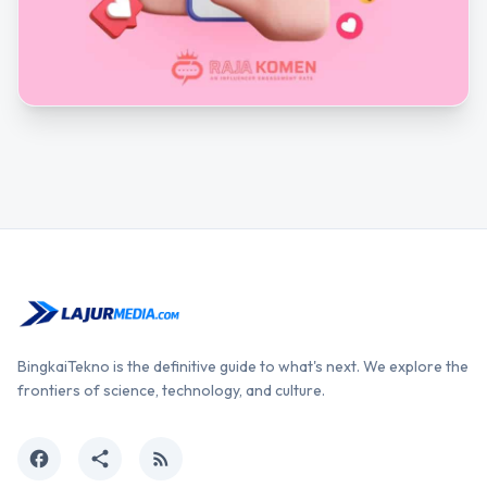
BingkaiTekno is the definitive guide to what's next. We explore the
frontiers of science, technology, and culture.
facebook
share
rss_feed