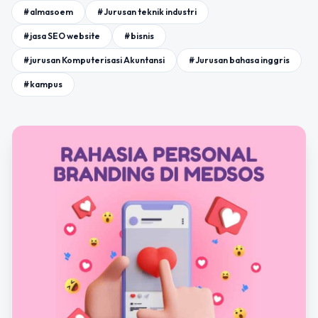
#almasoem
#Jurusan teknik industri
#jasa SEO website
#bisnis
#jurusan Komputerisasi Akuntansi
#Jurusan bahasa inggris
#kampus