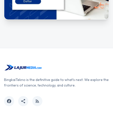
BingkaiTekno is the definitive guide to what's next. We explore the
frontiers of science, technology, and culture.
facebook
share
rss_feed