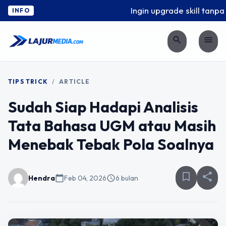
Ingin upgrade skill tanpa ri
INFO
search
menu
TIPS TRICK
/
ARTICLE
Sudah Siap Hadapi Analisis
Tata Bahasa UGM atau Masih
Menebak Tebak Pola Soalnya
bookmark_border
share
Hendra
calendar_today
Feb 04, 2026
schedule
6 bulan