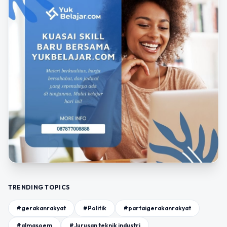
TRENDING TOPICS
#gerakanrakyat
#Politik
#partaigerakanrakyat
#almasoem
#Jurusan teknik industri