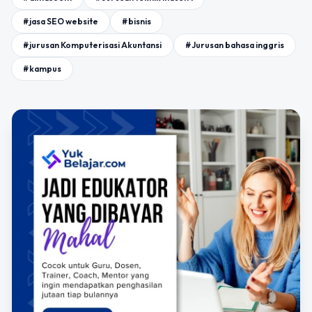
#jasa SEO website
#bisnis
#jurusan Komputerisasi Akuntansi
#Jurusan bahasa inggris
#kampus