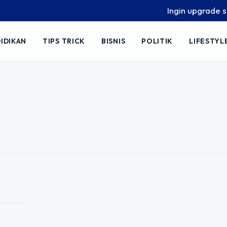
Ingin upgrade skill
IDIKAN
TIPS TRICK
BISNIS
POLITIK
LIFESTYL
alisis Tata
sih Menebak
si Bahasa Indonesia sering dianggap
njebak justru terletak pada analisis