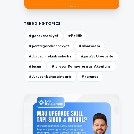
TRENDING TOPICS
#gerakanrakyat
#Politik
#partaigerakanrakyat
#almasoem
#Jurusan teknik industri
#jasa SEO website
#bisnis
#jurusan Komputerisasi Akuntansi
#Jurusan bahasa inggris
#kampus