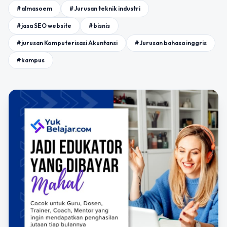
#almasoem
#Jurusan teknik industri
#jasa SEO website
#bisnis
#jurusan Komputerisasi Akuntansi
#Jurusan bahasa inggris
#kampus