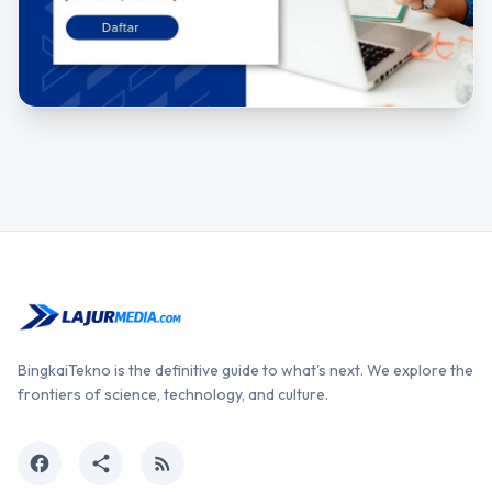
BingkaiTekno is the definitive guide to what's next. We explore the
frontiers of science, technology, and culture.
facebook
share
rss_feed