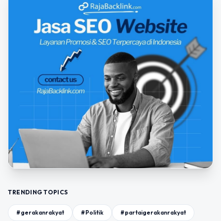
TRENDING TOPICS
#gerakanrakyat
#Politik
#partaigerakanrakyat