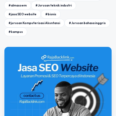
#almasoem
#Jurusan teknik industri
#jasa SEO website
#bisnis
#jurusan Komputerisasi Akuntansi
#Jurusan bahasa inggris
#kampus