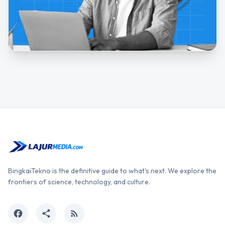
BingkaiTekno is the definitive guide to what's next. We explore the
frontiers of science, technology, and culture.
facebook
share
rss_feed