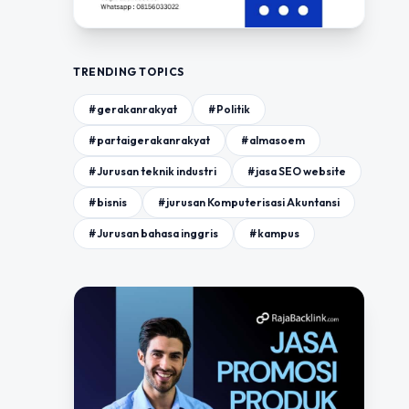
TRENDING TOPICS
#gerakanrakyat
#Politik
#partaigerakanrakyat
#almasoem
#Jurusan teknik industri
#jasa SEO website
#bisnis
#jurusan Komputerisasi Akuntansi
#Jurusan bahasa inggris
#kampus