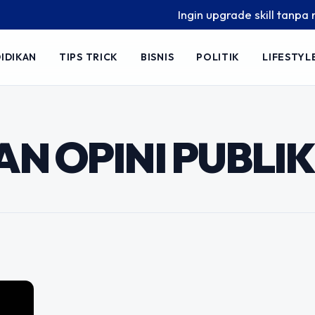
Ingin upgrade skill tanpa ribe
ersuasif di Era
IDIKAN
TIPS TRICK
BISNIS
POLITIK
LIFESTYL
 Menggiring
nangkan Opini
l
 OPINI PUBLIK
rak jauh lebih cepat dibandingkan
kebenarannya. Setiap detik, jutaan