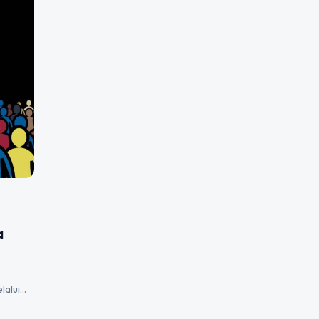
a
lalui…