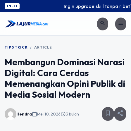
Ingin upgrade skill tanpa ribet? 
INFO
search
menu
TIPS TRICK
/
ARTICLE
Membangun Dominasi Narasi
Digital: Cara Cerdas
Memenangkan Opini Publik di
Media Sosial Modern
bookmark_border
share
Hendra
calendar_today
Mei 10, 2026
schedule
3 bulan