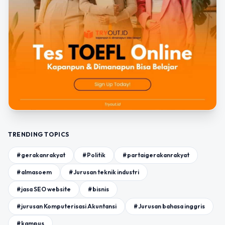
TRENDING TOPICS
#gerakanrakyat
#Politik
#partaigerakanrakyat
#almasoem
#Jurusan teknik industri
#jasa SEO website
#bisnis
#jurusan Komputerisasi Akuntansi
#Jurusan bahasa inggris
#kampus