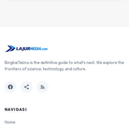
BingkaiTekno is the definitive guide to what's next. We explore the
frontiers of science, technology, and culture.
facebook
share
rss_feed
NAVIGASI
Home