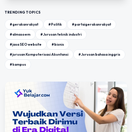
TRENDING TOPICS
#gerakanrakyat
#Politik
#partaigerakanrakyat
#almasoem
#Jurusan teknik industri
#jasa SEO website
#bisnis
#jurusan Komputerisasi Akuntansi
#Jurusan bahasa inggris
#kampus