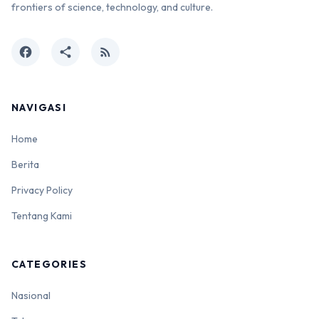
frontiers of science, technology, and culture.
facebook
share
rss_feed
NAVIGASI
Home
Berita
Privacy Policy
Tentang Kami
CATEGORIES
Nasional