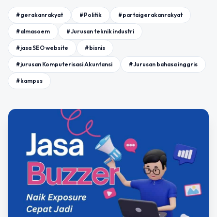
#gerakanrakyat
#Politik
#partaigerakanrakyat
#almasoem
#Jurusan teknik industri
#jasa SEO website
#bisnis
#jurusan Komputerisasi Akuntansi
#Jurusan bahasa inggris
#kampus