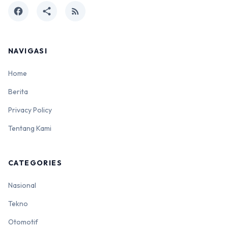
facebook
share
rss_feed
NAVIGASI
Home
Berita
Privacy Policy
Tentang Kami
CATEGORIES
Nasional
Tekno
Otomotif