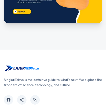
BingkaiTekno is the definitive guide to what's next. We explore the
frontiers of science, technology, and culture.
facebook
share
rss_feed