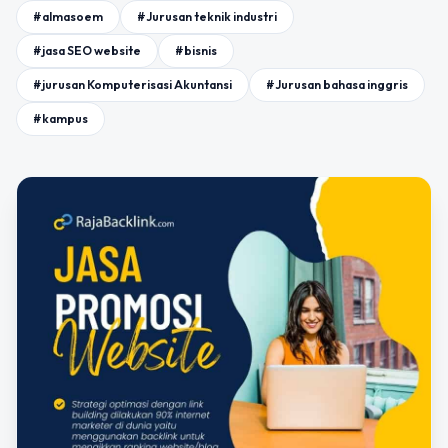
#almasoem
#Jurusan teknik industri
#jasa SEO website
#bisnis
#jurusan Komputerisasi Akuntansi
#Jurusan bahasa inggris
#kampus