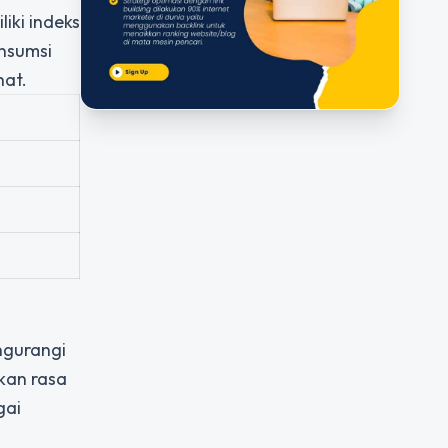
iki indeks
onsumsi
hat.
ngurangi
kan rasa
gai