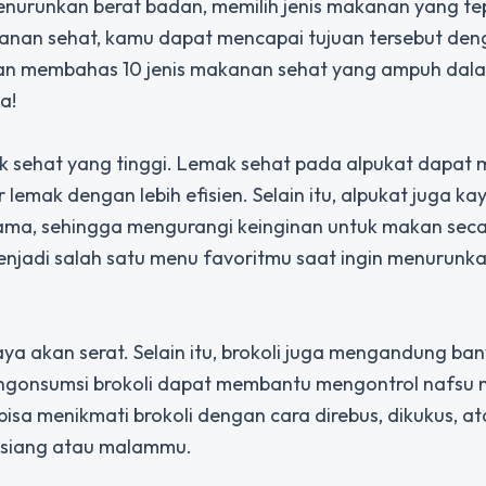
menurunkan berat badan, memilih jenis makanan yang te
nan sehat, kamu dapat mencapai tujuan tersebut deng
a akan membahas 10 jenis makanan sehat yang ampuh dal
a!
ak sehat yang tinggi. Lemak sehat pada alpukat dapa
mak dengan lebih efisien. Selain itu, alpukat juga ka
lama, sehingga mengurangi keinginan untuk makan sec
menjadi salah satu menu favoritmu saat ingin menurunk
aya akan serat. Selain itu, brokoli juga mengandung ba
Mengonsumsi brokoli dapat membantu mengontrol nafsu
sa menikmati brokoli dengan cara direbus, dikukus, at
 siang atau malammu.