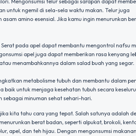
kalori. Mengonsumsi telur sebagai sarapan dapat membe
n untuk ngemil di sela-sela waktu makan. Telur juga
n asam amino esensial. Jika kamu ingin menurunkan be
i. Serat pada apel dapat membantu mengontrol nafsu 
ngonsumsi apel juga dapat memberikan rasa kenyang le
 atau menambahkannya dalam salad buah yang segar.
ningkatkan metabolisme tubuh dan membantu dalam p
ga baik untuk menjaga kesehatan tubuh secara keselur
n sebagai minuman sehat sehari-hari.
jika kita tahu cara yang tepat. Salah satunya adalah 
enurunkan berat badan, seperti alpukat, brokoli, kent
elur, apel, dan teh hijau. Dengan mengonsumsi makana