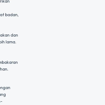
rikan
rat badan,
makan dan
bih lama.
embakaran
uhan.
dengan
ang
n-