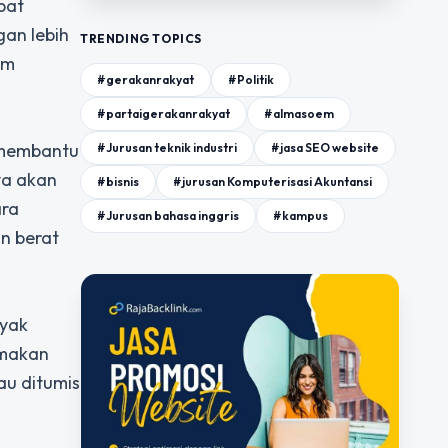
pat
an lebih
TRENDING TOPICS
am
#gerakanrakyat
#Politik
#partaigerakanrakyat
#almasoem
t membantu
#Jurusan teknik industri
#jasa SEO website
ya akan
#bisnis
#jurusan Komputerisasi Akuntansi
ara
#Jurusan bahasa inggris
#kampus
an berat
nyak
 makan
au ditumis