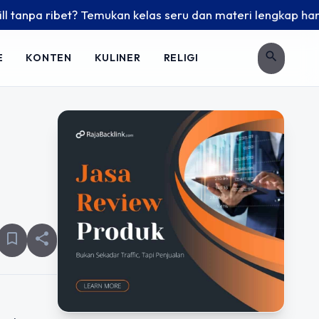
a ribet? Temukan kelas seru dan materi lengkap hanya di Yuk
search
E
KONTEN
KULINER
RELIGI
bookmark_border
share