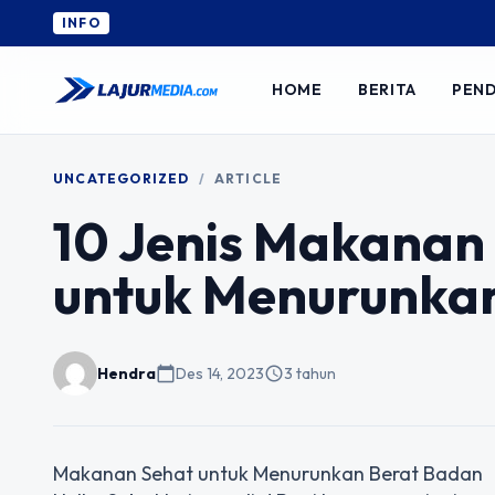
INFO
HOME
BERITA
PEND
UNCATEGORIZED
/
ARTICLE
10 Jenis Makanan
untuk Menurunka
Hendra
calendar_today
Des 14, 2023
schedule
3 tahun
Makanan Sehat untuk Menurunkan Berat Badan