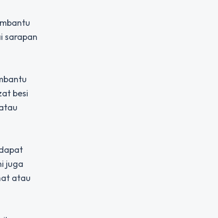
embantu
i sarapan
embantu
at besi
 atau
 dapat
i juga
hat atau