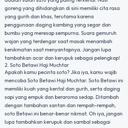
goreng yang dihidangkan di sini memiliki cita rasa
yang gurih dan khas, terutama karena
penggunaan daging kambing yang segar dan
bumbu yang meresap sempurna. Suara gemuruh
wajan yang terdengar saat masak menambah
kenikmatan saat menyantapnya. Jangan lupa
tambahkan acar dan kerupuk sebagai pelengkap!
2. Soto Betawi Haji Muchtar
Apakah kamu pecinta soto? Jika iya, kamu wajib
mencoba Soto Betawi Haji Muchtar. Soto Betawi ini
memiliki kuah yang kental dan gurih, serta daging
sapi yang empuk dan beraroma sedap. Ditambah
dengan tambahan santan dan rempah-rempah,
soto Betawi ini benar-benar nikmat. Oh iya, jangan
lupa tambahkan kerupuk dan sambal sebagai