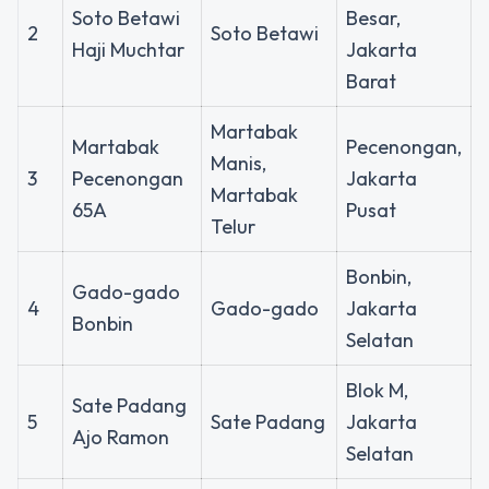
Soto Betawi
Besar,
2
Soto Betawi
Haji Muchtar
Jakarta
Barat
Martabak
Martabak
Pecenongan,
Manis,
3
Pecenongan
Jakarta
Martabak
65A
Pusat
Telur
Bonbin,
Gado-gado
4
Gado-gado
Jakarta
Bonbin
Selatan
Blok M,
Sate Padang
5
Sate Padang
Jakarta
Ajo Ramon
Selatan