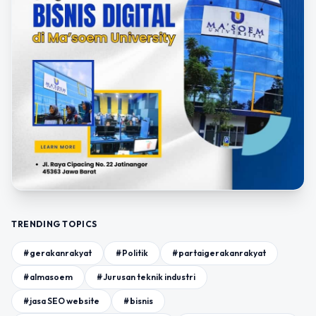
TRENDING TOPICS
#gerakanrakyat
#Politik
#partaigerakanrakyat
#almasoem
#Jurusan teknik industri
#jasa SEO website
#bisnis