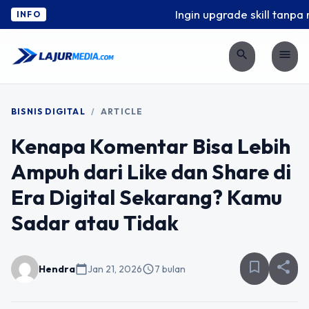
Ingin upgrade skill tanpa r
INFO
search
menu
BISNIS DIGITAL
/
ARTICLE
Kenapa Komentar Bisa Lebih
Ampuh dari Like dan Share di
Era Digital Sekarang? Kamu
Sadar atau Tidak
bookmark_border
share
Hendra
calendar_today
Jan 21, 2026
schedule
7 bulan