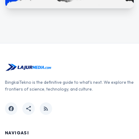
BingkaiTekno is the definitive guide to what's next. We explore the
frontiers of science, technology, and culture.
facebook
share
rss_feed
NAVIGASI