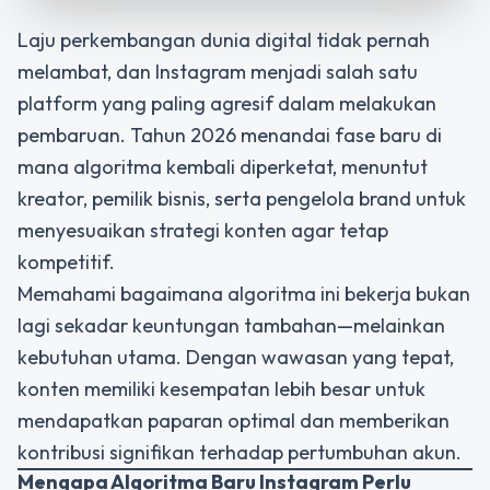
Laju perkembangan dunia digital tidak pernah
melambat, dan Instagram menjadi salah satu
platform yang paling agresif dalam melakukan
pembaruan. Tahun 2026 menandai fase baru di
mana algoritma kembali diperketat, menuntut
kreator, pemilik bisnis, serta pengelola brand untuk
menyesuaikan strategi konten agar tetap
kompetitif.
Memahami bagaimana algoritma ini bekerja bukan
lagi sekadar keuntungan tambahan—melainkan
kebutuhan utama. Dengan wawasan yang tepat,
konten memiliki kesempatan lebih besar untuk
mendapatkan paparan optimal dan memberikan
kontribusi signifikan terhadap pertumbuhan akun.
Mengapa Algoritma Baru Instagram Perlu