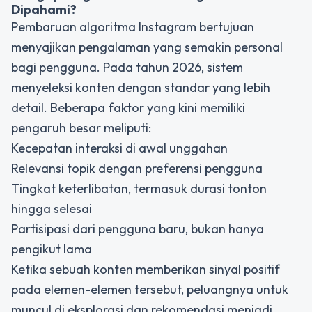
Dipahami?
Pembaruan algoritma Instagram bertujuan
menyajikan pengalaman yang semakin personal
bagi pengguna. Pada tahun 2026, sistem
menyeleksi konten dengan standar yang lebih
detail. Beberapa faktor yang kini memiliki
pengaruh besar meliputi:
Kecepatan interaksi di awal unggahan
Relevansi topik dengan preferensi pengguna
Tingkat keterlibatan, termasuk durasi tonton
hingga selesai
Partisipasi dari pengguna baru, bukan hanya
pengikut lama
Ketika sebuah konten memberikan sinyal positif
pada elemen-elemen tersebut, peluangnya untuk
muncul di eksplorasi dan rekomendasi menjadi