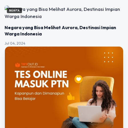
BERITA
Negara yang Bisa Melihat Aurora, Destinasi Impian
Warga Indonesia
Jul 04, 2024