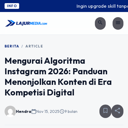
Ingin upgrade skill tanpa
INFO
search
menu
BERITA
/
ARTICLE
Mengurai Algoritma
Instagram 2026: Panduan
Menonjolkan Konten di Era
Kompetisi Digital
bookmark_border
share
Hendra
calendar_today
Nov 15, 2025
schedule
9 bulan