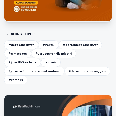
TRENDING TOPICS
#gerakanrakyat
#Politik
#partaigerakanrakyat
#almasoem
#Jurusan teknik industri
#jasa SEO website
#bisnis
#jurusan Komputerisasi Akuntansi
#Jurusan bahasa inggris
#kampus