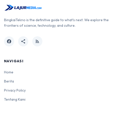
BingkaiTekno is the definitive guide to what's next. We explore the
frontiers of science, technology, and culture.
facebook
share
rss_feed
NAVIGASI
Home
Berita
Privacy Policy
Tentang Kami