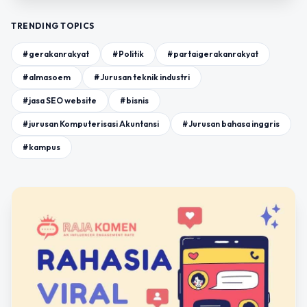
TRENDING TOPICS
#gerakanrakyat
#Politik
#partaigerakanrakyat
#almasoem
#Jurusan teknik industri
#jasa SEO website
#bisnis
#jurusan Komputerisasi Akuntansi
#Jurusan bahasa inggris
#kampus