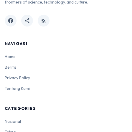
frontiers of science, technology, and culture.
facebook
share
rss_feed
NAVIGASI
Home
Berita
Privacy Policy
Tentang Kami
CATEGORIES
Nasional
Tekno