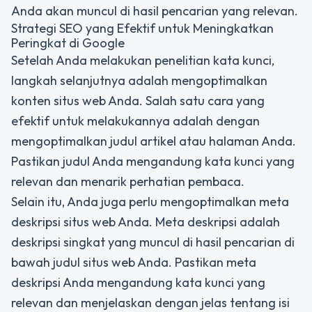
Anda akan muncul di hasil pencarian yang relevan.
Strategi SEO yang Efektif untuk Meningkatkan
Peringkat di Google
Setelah Anda melakukan penelitian kata kunci,
langkah selanjutnya adalah mengoptimalkan
konten situs web Anda. Salah satu cara yang
efektif untuk melakukannya adalah dengan
mengoptimalkan judul artikel atau halaman Anda.
Pastikan judul Anda mengandung kata kunci yang
relevan dan menarik perhatian pembaca.
Selain itu, Anda juga perlu mengoptimalkan meta
deskripsi situs web Anda. Meta deskripsi adalah
deskripsi singkat yang muncul di hasil pencarian di
bawah judul situs web Anda. Pastikan meta
deskripsi Anda mengandung kata kunci yang
relevan dan menjelaskan dengan jelas tentang isi