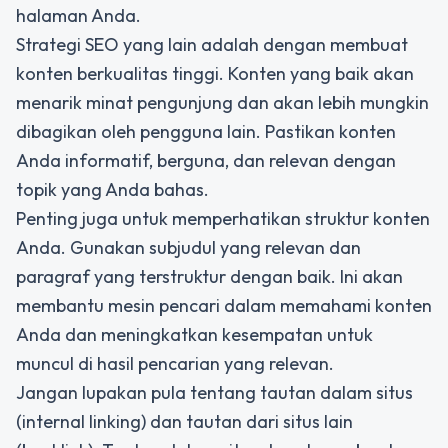
halaman Anda.
Strategi SEO yang lain adalah dengan membuat
konten berkualitas tinggi. Konten yang baik akan
menarik minat pengunjung dan akan lebih mungkin
dibagikan oleh pengguna lain. Pastikan konten
Anda informatif, berguna, dan relevan dengan
topik yang Anda bahas.
Penting juga untuk memperhatikan struktur konten
Anda. Gunakan subjudul yang relevan dan
paragraf yang terstruktur dengan baik. Ini akan
membantu mesin pencari dalam memahami konten
Anda dan meningkatkan kesempatan untuk
muncul di hasil pencarian yang relevan.
Jangan lupakan pula tentang tautan dalam situs
(internal linking) dan tautan dari situs lain