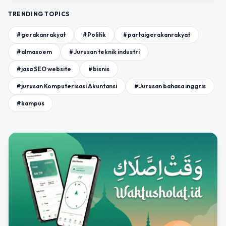
TRENDING TOPICS
#gerakanrakyat
#Politik
#partaigerakanrakyat
#almasoem
#Jurusan teknik industri
#jasa SEO website
#bisnis
#jurusan Komputerisasi Akuntansi
#Jurusan bahasa inggris
#kampus