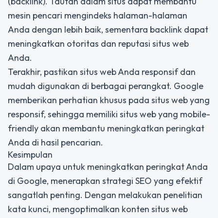
(backlink). Tautan dalam situs dapat membantu
mesin pencari mengindeks halaman-halaman
Anda dengan lebih baik, sementara backlink dapat
meningkatkan otoritas dan reputasi situs web
Anda.
Terakhir, pastikan situs web Anda responsif dan
mudah digunakan di berbagai perangkat. Google
memberikan perhatian khusus pada situs web yang
responsif, sehingga memiliki situs web yang mobile-
friendly akan membantu meningkatkan peringkat
Anda di hasil pencarian.
Kesimpulan
Dalam upaya untuk meningkatkan peringkat Anda
di Google, menerapkan strategi SEO yang efektif
sangatlah penting. Dengan melakukan penelitian
kata kunci, mengoptimalkan konten situs web