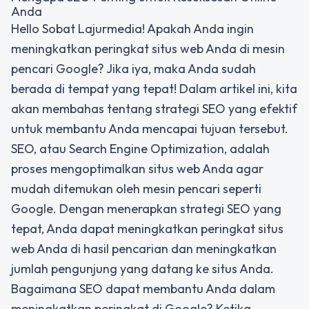
Anda
Hello Sobat Lajurmedia! Apakah Anda ingin
meningkatkan peringkat situs web Anda di mesin
pencari Google? Jika iya, maka Anda sudah
berada di tempat yang tepat! Dalam artikel ini, kita
akan membahas tentang strategi SEO yang efektif
untuk membantu Anda mencapai tujuan tersebut.
SEO, atau Search Engine Optimization, adalah
proses mengoptimalkan situs web Anda agar
mudah ditemukan oleh mesin pencari seperti
Google. Dengan menerapkan strategi SEO yang
tepat, Anda dapat meningkatkan peringkat situs
web Anda di hasil pencarian dan meningkatkan
jumlah pengunjung yang datang ke situs Anda.
Bagaimana SEO dapat membantu Anda dalam
meningkatkan peringkat di Google? Ketika