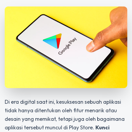
Di era digital saat ini, kesuksesan sebuah aplikasi
tidak hanya ditentukan oleh fitur menarik atau
desain yang memikat, tetapi juga oleh bagaimana
aplikasi tersebut muncul di Play Store.
Kunci