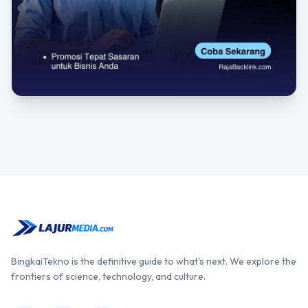
BingkaiTekno is the definitive guide to what's next. We explore the
frontiers of science, technology, and culture.