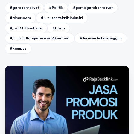
#gerakanrakyat
#Politik
#partaigerakanrakyat
#almasoem
#Jurusan teknik industri
#jasa SEO website
#bisnis
#jurusan Komputerisasi Akuntansi
#Jurusan bahasa inggris
#kampus