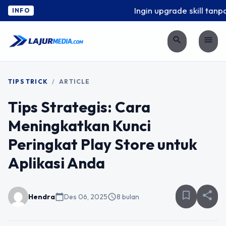
Ingin upgrade skill tanpa 
INFO
search
menu
TIPS TRICK
/
ARTICLE
Tips Strategis: Cara
Meningkatkan Kunci
Peringkat Play Store untuk
Aplikasi Anda
bookmark_border
share
Hendra
calendar_today
Des 06, 2025
schedule
8 bulan