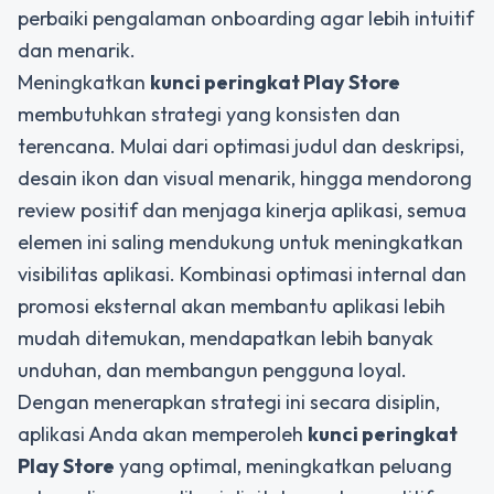
perbaiki pengalaman onboarding agar lebih intuitif
dan menarik.
Meningkatkan
kunci peringkat Play Store
membutuhkan strategi yang konsisten dan
terencana. Mulai dari optimasi judul dan deskripsi,
desain ikon dan visual menarik, hingga mendorong
review positif dan menjaga kinerja aplikasi, semua
elemen ini saling mendukung untuk meningkatkan
visibilitas aplikasi. Kombinasi optimasi internal dan
promosi eksternal akan membantu aplikasi lebih
mudah ditemukan, mendapatkan lebih banyak
unduhan, dan membangun pengguna loyal.
Dengan menerapkan strategi ini secara disiplin,
aplikasi Anda akan memperoleh
kunci peringkat
Play Store
yang optimal, meningkatkan peluang